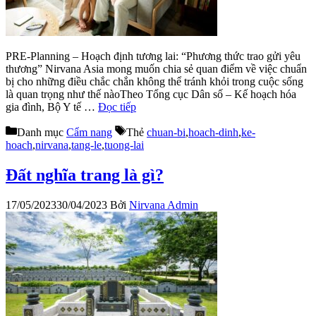
PRE-Planning – Hoạch định tương lai: “Phương thức trao gửi yêu
thương” Nirvana Asia mong muốn chia sẻ quan điểm về việc chuẩn
bị cho những điều chắc chắn không thể tránh khỏi trong cuộc sống
là quan trọng như thế nàoTheo Tổng cục Dân số – Kế hoạch hóa
gia đình, Bộ Y tế …
Đọc tiếp
Danh mục
Cẩm nang
Thẻ
chuan-bi
,
hoach-dinh
,
ke-
hoach
,
nirvana
,
tang-le
,
tuong-lai
Đất nghĩa trang là gì?
17/05/2023
30/04/2023
Bởi
Nirvana Admin