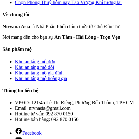
Chọn Phong Thuỷ hôm nay-Tạo Vượng Khí tương lai
Về chúng tôi
Nirvana Asia
là Nhà Phân Phối chính thức từ Chủ Đầu Tư.
Nơi mang đến cho bạn sự
An Tâm
-
Hài Lòng
-
Trọn Vẹn
.
Sản phẩm mộ
Khu an táng mộ đơn
Khu an táng mộ đôi
Khu an táng mộ gia đình
Khu an táng mộ hoàng gia
Thông tin liên hệ
VPĐD: 121/45 Lê Thị Riêng, Phường Bến Thành, TPHCM
Email: nrvnasia@gmail.com
Hotline tư vấn: 092 870 0150
Hotline bán hàng: 092 870 0150
Facebook