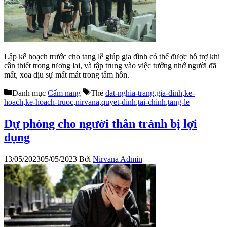
Lập kế hoạch trước cho tang lễ giúp gia đình có thể được hỗ trợ khi
cần thiết trong tương lai, và tập trung vào việc tưởng nhớ người đã
mất, xoa dịu sự mất mát trong tâm hồn.
Danh mục
Cẩm nang
Thẻ
dat-nghia-trang
,
gia-dinh
,
ke-
hoach
,
ke-hoach-truoc
,
nirvana
,
quyet-dinh
,
tai-chinh
,
tang-le
Dự phòng cho người thân tránh bị lợi
dụng
13/05/2023
05/05/2023
Bởi
Nirvana Admin