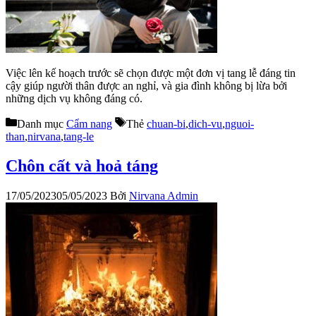
Việc lên kế hoạch trước sẽ chọn được một đơn vị tang lễ đáng tin
cậy giúp người thân được an nghỉ, và gia đình không bị lừa bởi
những dịch vụ không đáng có.
Danh mục
Cẩm nang
Thẻ
chuan-bi
,
dich-vu
,
nguoi-
than
,
nirvana
,
tang-le
Chôn cất và hoả táng
17/05/2023
05/05/2023
Bởi
Nirvana Admin