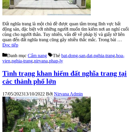
Đất nghĩa trang là một chủ đề được quan tâm trong lĩnh vực bất
động sản, đặc biệt với những người muốn tìm kiếm nơi an nghỉ cuối
cùng cho người thân. Tuy nhiên, vấn đề về pháp lý và giấy tờ liên
quan đến đất nghĩa trang cũng gây nhiều thắc mắc. Trong bài …
Đọc tiếp
Danh mục
Cẩm nang
Thẻ
bat-dong-san
,
dat-nghia-trang
,
hoa-
vien
,
nghia-trang
,
nirvana
,
phap-ly
Tình trạng khan hiếm đất nghĩa trang tại
các thành phố lớn
17/05/2023
13/10/2022
Bởi
Nirvana Admin