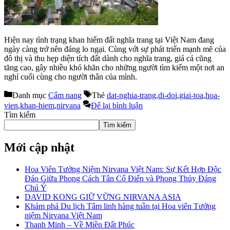
Hiện nay tình trạng khan hiếm đất nghĩa trang tại Việt Nam đang
ngày càng trở nên đáng lo ngại. Cùng với sự phát triển mạnh mẽ của
đô thị và thu hẹp diện tích đất dành cho nghĩa trang, giá cả cũng
tăng cao, gây nhiều khó khăn cho những người tìm kiếm một nơi an
nghỉ cuối cùng cho người thân của mình.
Danh mục
Cẩm nang
Thẻ
dat-nghia-trang
,
di-doi
,
giai-toa
,
hoa-
vien
,
khan-hiem
,
nirvana
Để lại bình luận
Tìm kiếm
Tìm kiếm
Mới cập nhật
Hoa Viên Tưởng Niệm Nirvana Việt Nam: Sự Kết Hợp Độc
Đáo Giữa Phong Cách Tân Cổ Điển và Phong Thủy Đáng
Chú Ý
DAVID KONG GIỮ VỮNG NIRVANA ASIA
Khám phá Du lịch Tâm linh hàng tuần tại Hoa viên Tưởng
niệm Nirvana Việt Nam
Thanh Minh – Về Miền Đất Phúc