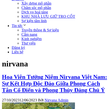
Xây dựng mộ phần
Chăm sóc mộ phần
Dịch vụ hoả táng
KHU NHÀ LƯU GIỮ TRO CỐT
Sự kiện tâm linh
Tin tức
Truyền thông & Sự kiện
Cẩm nang
Kinh nghiệm
Thư viện
Đăng ký
Liên hệ
nirvana
Hoa Viên Tưởng Niệm Nirvana Việt Nam:
Sự Kết Hợp Độc Đáo Giữa Phong Cách
Tân Cổ Điển và Phong Thủy Đáng Chú Ý
27/10/2023
12/06/2023
Bởi
Nirvana Admin