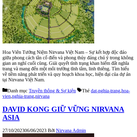
Hoa Viên Tưởng Niệm Nirvana Việt Nam – Sự kết hợp độc đáo
giữa phong cách tân cổ điển và phong thủy đáng chú ý trong không
gian an nghỉ cuối cùng. Giải quyết tình trạng khan hiếm đất nghĩa
trang và mang đến một môi trường tĩnh tâm, linh thiêng. Tìm hiểu
về tiềm năng phát triển và quy hoạch khoa học, hiện đại của dự án
tại Nirvana Việt Nam.
Danh mục
Truyền thông & Sự kiện
Thẻ
dat-nghia-trang
,
hoa-
vien
,
nghia-trang
,
nirvana
DAVID KONG GIỮ VỮNG NIRVANA
ASIA
27/10/2023
06/06/2023
Bởi
Nirvana Admin