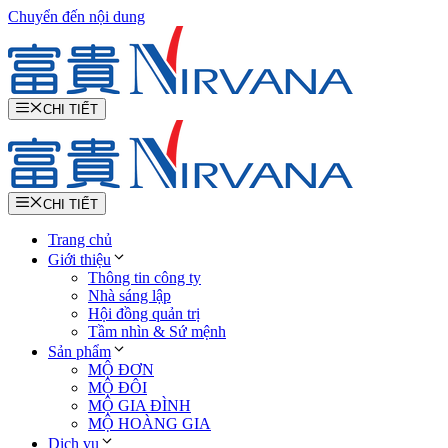
Chuyển đến nội dung
CHI TIẾT
CHI TIẾT
Trang chủ
Giới thiệu
Thông tin công ty
Nhà sáng lập
Hội đồng quản trị
Tầm nhìn & Sứ mệnh
Sản phẩm
MỘ ĐƠN
MỘ ĐÔI
MỘ GIA ĐÌNH
MỘ HOÀNG GIA
Dịch vụ