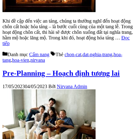
Khi đề cập đến việc an táng, chúng ta thường nghĩ đến hoạt động
chôn cất hoặc hỏa táng – là bước cuối cùng của một tang lễ. Trong
hoạt động chôn cất, thi hài sẽ được chôn xuống đất tại nghĩa trang,
hầm mộ hoặc lăng mộ. Trong khi đó, hoạt động hỏa táng …
Đọc
tiếp
Danh mục
Cẩm nang
Thẻ
chon-cat
,
dat-nghia-trang
,
hoa-
tang
,
hoa-vien
,
nirvana
Pre-Planning – Hoạch định tương lai
17/05/2023
04/05/2023
Bởi
Nirvana Admin