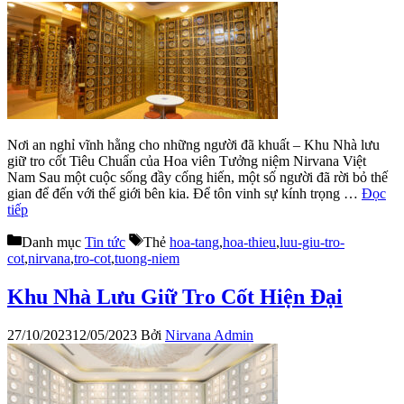
Nơi an nghỉ vĩnh hằng cho những người đã khuất – Khu Nhà lưu
giữ tro cốt Tiêu Chuẩn của Hoa viên Tưởng niệm Nirvana Việt
Nam Sau một cuộc sống đầy cống hiến, một số người đã rời bỏ thế
gian để đến với thế giới bên kia. Để tôn vinh sự kính trọng …
Đọc
tiếp
Danh mục
Tin tức
Thẻ
hoa-tang
,
hoa-thieu
,
luu-giu-tro-
cot
,
nirvana
,
tro-cot
,
tuong-niem
Khu Nhà Lưu Giữ Tro Cốt Hiện Đại
27/10/2023
12/05/2023
Bởi
Nirvana Admin