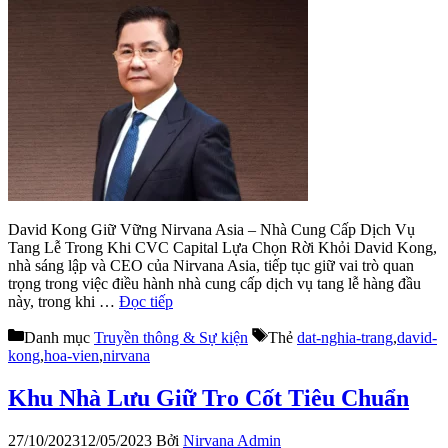
David Kong Giữ Vững Nirvana Asia – Nhà Cung Cấp Dịch Vụ
Tang Lễ Trong Khi CVC Capital Lựa Chọn Rời Khỏi David Kong,
nhà sáng lập và CEO của Nirvana Asia, tiếp tục giữ vai trò quan
trọng trong việc điều hành nhà cung cấp dịch vụ tang lễ hàng đầu
này, trong khi …
Đọc tiếp
Danh mục
Truyền thông & Sự kiện
Thẻ
dat-nghia-trang
,
david-
kong
,
hoa-vien
,
nirvana
Khu Nhà Lưu Giữ Tro Cốt Tiêu Chuẩn
27/10/2023
12/05/2023
Bởi
Nirvana Admin