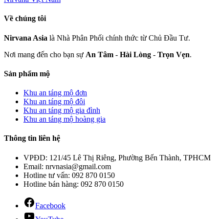
Về chúng tôi
Nirvana Asia
là Nhà Phân Phối chính thức từ Chủ Đầu Tư.
Nơi mang đến cho bạn sự
An Tâm
-
Hài Lòng
-
Trọn Vẹn
.
Sản phẩm mộ
Khu an táng mộ đơn
Khu an táng mộ đôi
Khu an táng mộ gia đình
Khu an táng mộ hoàng gia
Thông tin liên hệ
VPĐD: 121/45 Lê Thị Riêng, Phường Bến Thành, TPHCM
Email: nrvnasia@gmail.com
Hotline tư vấn: 092 870 0150
Hotline bán hàng: 092 870 0150
Facebook