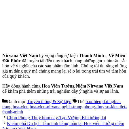
Nirvana Việt Nam
hy vọng rằng sự kiện
Thanh Minh – Về Miền
Đất Phúc
đã truyền tải đến quý khách hàng những góc nhìn sâu sắc
hơn về ý nghĩa của các sản phẩm tâm linh. Chúng tôi tin rằng những
giá trị đáng quý mà chúng mang lại sẽ ở lại trong trái tim và tâm hồn
của quý khách.
Hãy đồng hành cùng
Hoa Viên Tưởng Niệm Nirvana Việt Nam
để khám phá thêm những trải nghiệm đầy ý nghĩa và sự an lành.
Danh mục
Truyền thông & Sự kiện
Thẻ
bao-hieu
,
dat-nghia-
trang
,
hoa-vien
,
hoa-vien-nirvana
,
nghia-trang
,
phong-thuy
,
su-kien
,
tiet-
thanh-minh
Chọn Phong Thuỷ hôm nay-Tạo Vượng Khí tương lai
Khám phá Du lịch Tâm linh hàng tuần tại Hoa viên Tưởng niệm
Nirvana Việt Nam