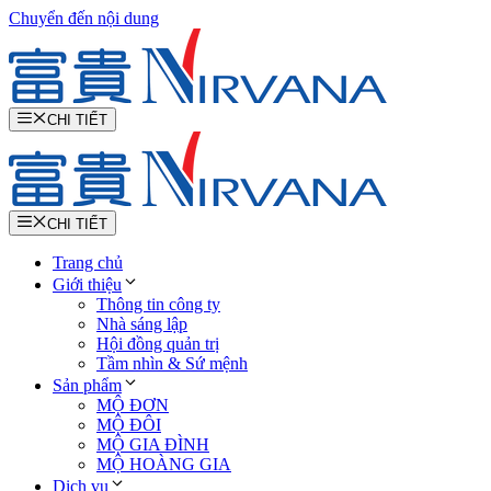
Chuyển đến nội dung
CHI TIẾT
CHI TIẾT
Trang chủ
Giới thiệu
Thông tin công ty
Nhà sáng lập
Hội đồng quản trị
Tầm nhìn & Sứ mệnh
Sản phẩm
MỘ ĐƠN
MỘ ĐÔI
MỘ GIA ĐÌNH
MỘ HOÀNG GIA
Dịch vụ