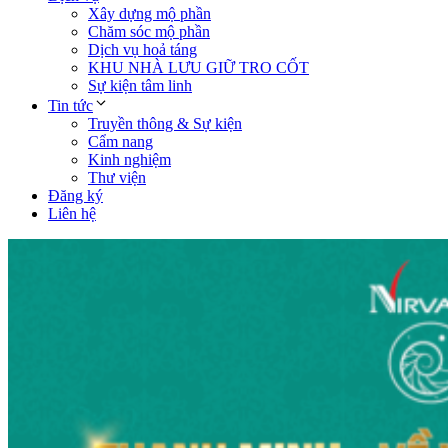
Xây dựng mộ phần
Chăm sóc mộ phần
Dịch vụ hoả táng
KHU NHÀ LƯU GIỮ TRO CỐT
Sự kiện tâm linh
Tin tức
Truyền thông & Sự kiện
Cẩm nang
Kinh nghiệm
Thư viện
Đăng ký
Liên hệ