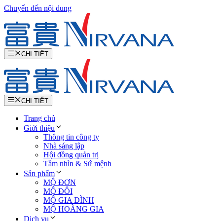
Chuyển đến nội dung
CHI TIẾT
CHI TIẾT
Trang chủ
Giới thiệu
Thông tin công ty
Nhà sáng lập
Hội đồng quản trị
Tầm nhìn & Sứ mệnh
Sản phẩm
MỘ ĐƠN
MỘ ĐÔI
MỘ GIA ĐÌNH
MỘ HOÀNG GIA
Dịch vụ