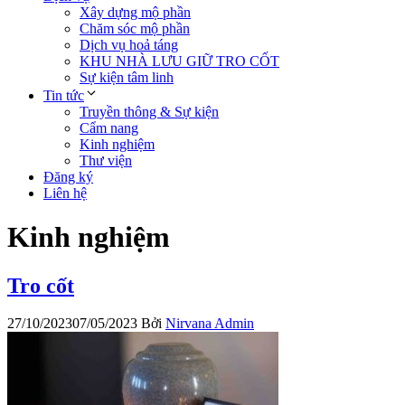
Xây dựng mộ phần
Chăm sóc mộ phần
Dịch vụ hoả táng
KHU NHÀ LƯU GIỮ TRO CỐT
Sự kiện tâm linh
Tin tức
Truyền thông & Sự kiện
Cẩm nang
Kinh nghiệm
Thư viện
Đăng ký
Liên hệ
Kinh nghiệm
Tro cốt
27/10/2023
07/05/2023
Bởi
Nirvana Admin