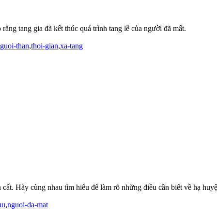
rằng tang gia đã kết thúc quá trình tang lễ của người đã mất.
guoi-than
,
thoi-gian
,
xa-tang
 cất. Hãy cùng nhau tìm hiểu để làm rõ những điều cần biết về hạ huyệ
uu
,
nguoi-da-mat