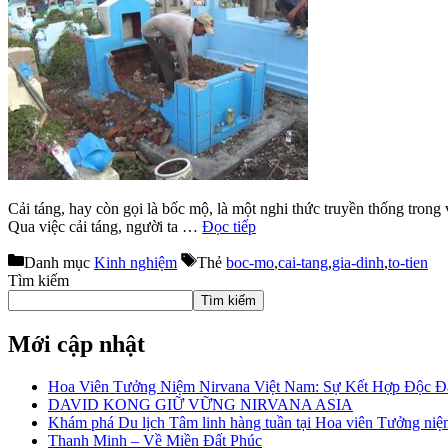
Cải táng, hay còn gọi là bốc mộ, là một nghi thức truyền thống trong 
Qua việc cải táng, người ta …
Đọc tiếp
Danh mục
Kinh nghiệm
Thẻ
boc-mo
,
cai-tang
,
gia-dinh
,
to-tien
Tìm kiếm
Tìm kiếm
Mới cập nhật
Hoa Viên Tưởng Niệm Nirvana Việt Nam: Sự Kết Hợp Độc Đ
DAVID KONG GIỮ VỮNG NIRVANA ASIA
Khám phá Du lịch Tâm linh hàng tuần tại Hoa viên Tưởng ni
Thanh Minh – Về Miền Đất Phúc