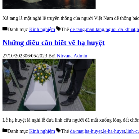
Xả tang là một nghi lễ truyền thống của người Việt Nam để thông báo 
Danh mục
Kinh nghiệm
Thẻ
de-tang
,
man-tang
,
nguoi-da-khuat
,
n
Những điều cần biết về hạ huyệt
27/10/2023
06/05/2023
Bởi
Nirvana Admin
Lễ hạ huyệt là nghi lễ đưa linh cữu người đã mất xuống lòng đất chôn
Danh mục
Kinh nghiệm
Thẻ
da-mat
,
ha-huyet
,
le-ha-huyet
,
linh-c