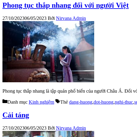
Phong tục thắp nhang đối với người Việt
27/10/2023
06/05/2023
Bởi
Nirvana Admin
Phong tục thắp nhang là tập quán phổ biến của người Châu Á. Đối với
Danh mục
Kinh nghiệm
Thẻ
dang-huong
,
dot-huong
,
nghi-thuc
,
s
Cải táng
27/10/2023
06/05/2023
Bởi
Nirvana Admin