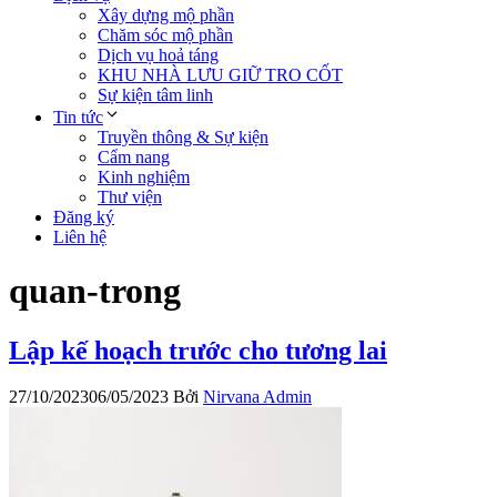
Xây dựng mộ phần
Chăm sóc mộ phần
Dịch vụ hoả táng
KHU NHÀ LƯU GIỮ TRO CỐT
Sự kiện tâm linh
Tin tức
Truyền thông & Sự kiện
Cẩm nang
Kinh nghiệm
Thư viện
Đăng ký
Liên hệ
quan-trong
Lập kế hoạch trước cho tương lai
27/10/2023
06/05/2023
Bởi
Nirvana Admin