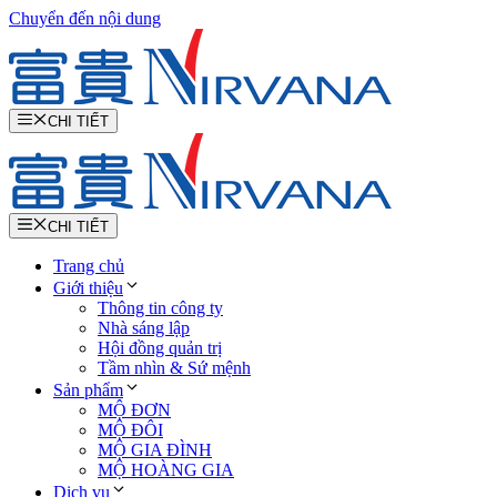
Chuyển đến nội dung
CHI TIẾT
CHI TIẾT
Trang chủ
Giới thiệu
Thông tin công ty
Nhà sáng lập
Hội đồng quản trị
Tầm nhìn & Sứ mệnh
Sản phẩm
MỘ ĐƠN
MỘ ĐÔI
MỘ GIA ĐÌNH
MỘ HOÀNG GIA
Dịch vụ