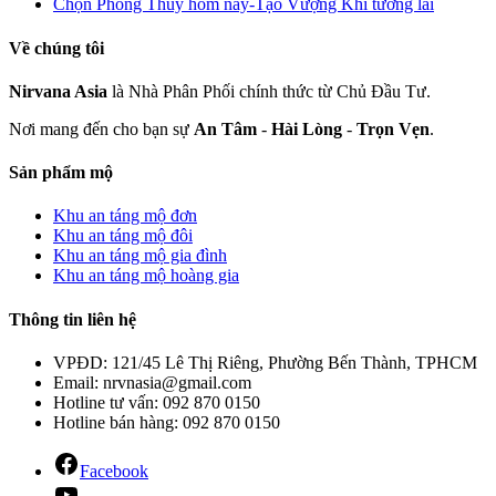
Chọn Phong Thuỷ hôm nay-Tạo Vượng Khí tương lai
Về chúng tôi
Nirvana Asia
là Nhà Phân Phối chính thức từ Chủ Đầu Tư.
Nơi mang đến cho bạn sự
An Tâm
-
Hài Lòng
-
Trọn Vẹn
.
Sản phẩm mộ
Khu an táng mộ đơn
Khu an táng mộ đôi
Khu an táng mộ gia đình
Khu an táng mộ hoàng gia
Thông tin liên hệ
VPĐD: 121/45 Lê Thị Riêng, Phường Bến Thành, TPHCM
Email: nrvnasia@gmail.com
Hotline tư vấn: 092 870 0150
Hotline bán hàng: 092 870 0150
Facebook